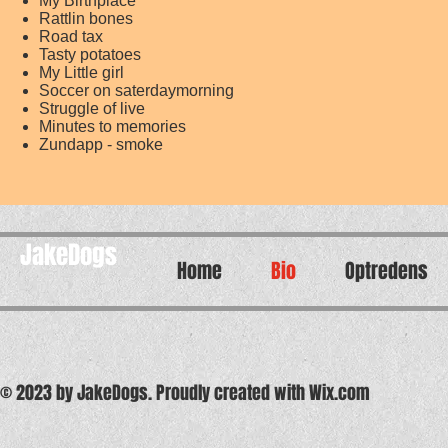
My Birthplace
Rattlin bones
Road tax
Tasty potatoes
My Little girl
Soccer on saterdaymorning
Struggle of live
Minutes to memories
Zundapp - smoke
JakeDogs
Home
Bio
Optredens
© 2023 by JakeDogs. Proudly created with
Wix.com