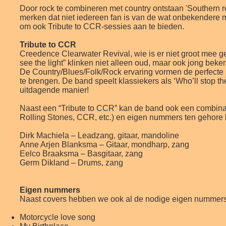
Door rock te combineren met country ontstaan 'Southern ro
merken dat niet iedereen fan is van de wat onbekender
om ook Tribute to CCR-sessies aan te bieden.
Tribute to CCR
Creedence Clearwater Revival, wie is er niet groot mee gew
see the light” klinken niet alleen oud, maar ook jong beke
De Country/Blues/Folk/Rock ervaring vormen de perfecte
te brengen. De band speelt klassiekers als ‘Who’ll stop t
uitdagende manier!
Naast een “Tribute to CCR” kan de band ook een combina
Rolling Stones, CCR, etc.) en eigen nummers ten gehore
Dirk Machiela – Leadzang, gitaar, mandoline
Anne Arjen Blanksma – Gitaar, mondharp, zang
Eelco Braaksma – Basgitaar, zang
Germ Dikland – Drums, zang
Eigen nummers
Naast covers hebben we ook al de nodige eigen nummer
Motorcycle love song