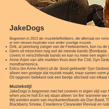
JakeDogs
Begonnen in 2013 als muziekliefhebbers, die allemaal om ver
er een nieuwe inspiratie voor ander soortige muziek.
Dirk, al jarenlang zanger van de Feetwarmers, kon nu de c
Germ uit misschien nog wel de meeste bands (Bombarje, Fr
covers in verschillende bands en kan nu meer een eigen 
Anne-Arjen van alle markten thuis door the Clitt, Gyn Ge
mondharmonica.
Eelco (en Anne-Arjen) uit de 'dood gebloede' Gyn Gedonder.
alleen een groepje dat muziek maakt, maar samen vorm je 
Dit opgeven betekent ook een beetje afscheid van elkaa
Muziekstijl
JakeDogs is begonnen met het coveren in eigen stijl van nu
when you're hot! En wij staan alleen 'on fire' wanneer 
Wij worden warm van muzikanten/bands als Dan Baird, The
Blackberry Smoke, Creedence Clearwater Revival en natu